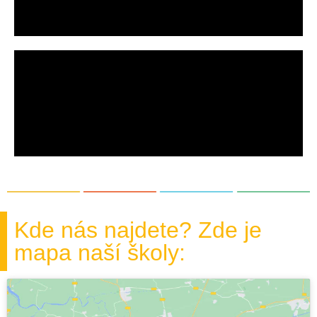
Kde nás najdete? Zde je
mapa naší školy: