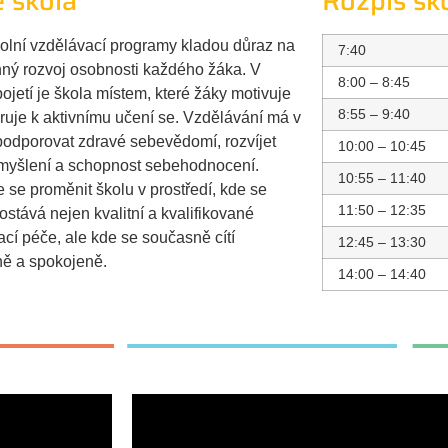
 škola
Rozpis šk
olní vzdělávací programy kladou důraz na
7:40
nný rozvoj osobnosti každého žáka. V
8:00 – 8:45
jetí je škola místem, které žáky motivuje
8:55 – 9:40
ruje k aktivnímu učení se. Vzdělávání má v
podporovat zdravé sebevědomí, rozvíjet
10:00 – 10:45
é myšlení a schopnost sebehodnocení.
10:55 – 11:40
se proměnit školu v prostředí, kde se
11:50 – 12:35
stává nejen kvalitní a kvalifikované
cí péče, ale kde se současně cítí
12:45 – 13:30
ě a spokojeně.
14:00 – 14:40