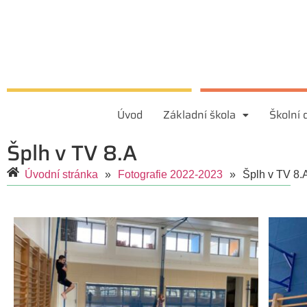
Úvod
Základní škola
Školní 
Šplh v TV 8.A
Úvodní stránka
»
Fotografie 2022-2023
»
Šplh v TV 8.