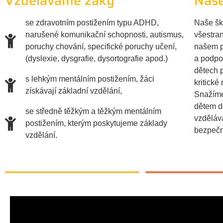
Vzděláváme žáky
Naše
se zdravotním postižením typu ADHD,
Naše šk
narušené komunikační schopnosti, autismus,
všestra
poruchy chování, specifické poruchy učení,
našem po
(dyslexie, dysgrafie, dysortografie apod.)
a podpo
dětech 
s lehkým mentálním postižením, žáci
kritick
získávají základní vzdělání,
Snažíme 
dětem do
se středně těžkým a těžkým mentálním
vzděláva
postižením, kterým poskytujeme základy
bezpečn
vzdělání.