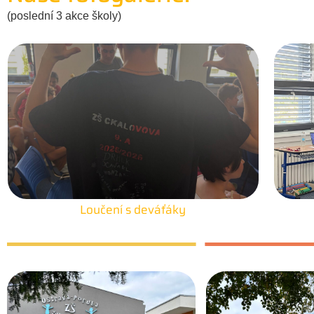
(poslední 3 akce školy)
Loučení s deváťáky
25. 6. 2026