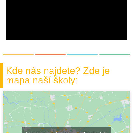
Kde nás najdete? Zde je
mapa naší školy: