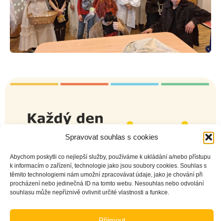
Spravovat souhlas s cookies
Abychom poskytli co nejlepší služby, používáme k ukládání a/nebo přístupu
k informacím o zařízení, technologie jako jsou soubory cookies. Souhlas s
těmito technologiemi nám umožní zpracovávat údaje, jako je chování při
procházení nebo jedinečná ID na tomto webu. Nesouhlas nebo odvolání
souhlasu může nepříznivě ovlivnit určité vlastnosti a funkce.
Naše fotogalerie:
Přijmout