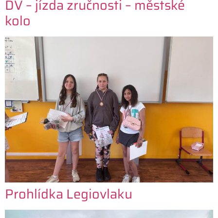
DV – jízda zručnosti – městské
kolo
Prohlídka Legiovlaku