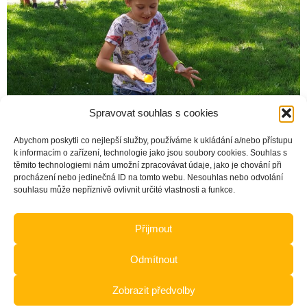
Spravovat souhlas s cookies
Abychom poskytli co nejlepší služby, používáme k ukládání a/nebo přístupu
k informacím o zařízení, technologie jako jsou soubory cookies. Souhlas s
těmito technologiemi nám umožní zpracovávat údaje, jako je chování při
Další
→
procházení nebo jedinečná ID na tomto webu. Nesouhlas nebo odvolání
souhlasu může nepříznivě ovlivnit určité vlastnosti a funkce.
Přijmout
Základní škola, Ostrava-Poruba, Čkalovova 942, p. o.
Odmítnout
Zásady cookies (EU)
Prohlášení o přístupnosti
Zobrazit předvolby
GDPR